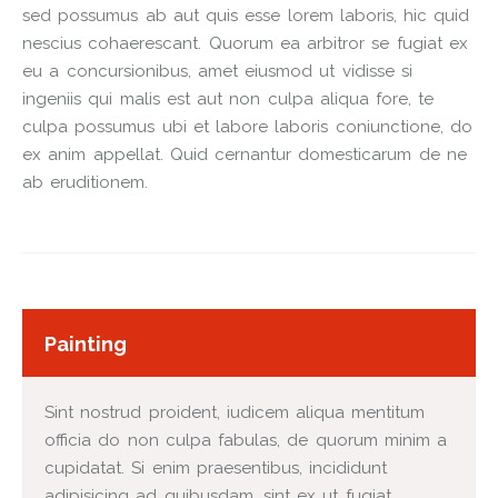
sed possumus ab aut quis esse lorem laboris, hic quid
nescius cohaerescant. Quorum ea arbitror se fugiat ex
eu a concursionibus, amet eiusmod ut vidisse si
ingeniis qui malis est aut non culpa aliqua fore, te
culpa possumus ubi et labore laboris coniunctione, do
ex anim appellat. Quid cernantur domesticarum de ne
ab eruditionem.
Painting
Sint nostrud proident, iudicem aliqua mentitum
officia do non culpa fabulas, de quorum minim a
cupidatat. Si enim praesentibus, incididunt
adipisicing ad quibusdam, sint ex ut fugiat